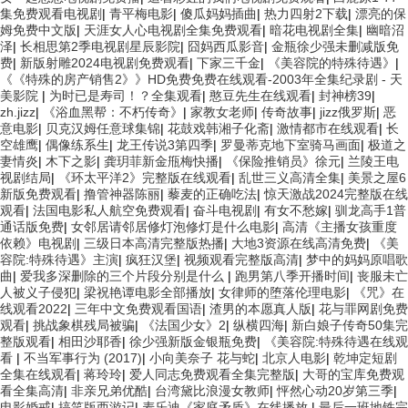
集免费观看电视剧
|
青平梅电影
|
傻瓜妈妈插曲
|
热力四射2下载
|
漂亮的保
姆免费中文版
|
天涯女人心电视剧全集免费观看
|
暗花电视剧全集
|
幽暗沼
泽
|
长相思第2季电视剧星辰影院
|
囧妈西瓜影音
|
金瓶徐少强未删减版免
费
|
新版射雕2024电视剧免费观看
|
下家三千金
|
《美容院的特殊待遇》
|
《《特殊的房产销售2》》HD免费免费在线观看-2003年全集纪录剧 - 天
美影院
|
为时已是寿司！？全集观看
|
憨豆先生在线观看
|
封神榜39
|
zh.jizz
|
《浴血黑帮：不朽传奇》
|
家教女老师
|
传奇故事
|
jizz俄罗斯
|
恶
意电影
|
贝克汉姆任意球集锦
|
花鼓戏韩湘子化斋
|
激情都市在线观看
|
长
空雄鹰
|
偶像练系生
|
龙王传说3第四季
|
罗曼蒂克地下室骑马画面
|
极道之
妻情炎
|
木下之影
|
龚玥菲新金甁梅快播
|
《保险推销员》徐元
|
兰陵王电
视剧结局
|
《环太平洋2》完整版在线观看
|
乱世三义高清全集
|
美景之屋6
新版免费观看
|
撸管神器陈丽
|
藜麦的正确吃法
|
惊天激战2024完整版在线
观看
|
法国电影私人航空免费观看
|
奋斗电视剧
|
有女不愁嫁
|
驯龙高手1普
通话版免费
|
女邻居请邻居修灯泡修灯是什么电影
|
高清《主播女孩重度
依赖》电视剧
|
三级日本高清完整版热播
|
大地3资源在线高清免费
|
《美
容院:特殊待遇》主演
|
疯狂汉堡
|
视频观看完整版高清
|
梦中的妈妈原唱歌
曲
|
爱我多深删除的三个片段分别是什么
|
跑男第八季开播时间
|
丧服未亡
人被义子侵犯
|
梁祝艳谭电影全部播放
|
女律师的堕落伦理电影
|
《咒》在
线观看2022
|
三年中文免费观看国语
|
渣男的本愿真人版
|
花与罪网剧免费
观看
|
挑战象棋残局被骗
|
《法国少女》2
|
纵横四海
|
新白娘子传奇50集完
整版观看
|
相田沙耶香
|
徐少强新版金银瓶免费
|
《美容院:特殊待遇在线观
看
|
不当军事行为 (2017)
|
小向美奈子 花与蛇
|
北京人电影
|
乾坤定短剧
全集在线观看
|
蒋玲玲
|
爱人同志免费观看全集完整版
|
大哥的宝库免费观
看全集高清
|
非亲兄弟优酷
|
台湾黛比浪漫女教师
|
怦然心动20岁第三季
|
电影婚戒
|
搞笑版西游记
|
麦乐迪《家庭矛盾》在线播放
|
最后一班地铁完