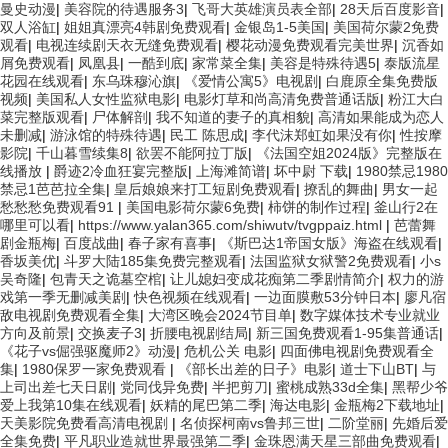
曼史动漫
|
美容院的待遇服务3
|
飞哥大英雄演员表全部
|
28天后百度影音
|
双人浴缸
|
姐姐真漂亮4韩剧免费观看
|
金银岛1-5美国
|
美国荷尔蒙2免费
观看
|
电视连续剧天衣无缝免费观看
|
樱花动漫免费观看完美世界
|
沉香如
屑免费观看
|
凤凰县
|
一酷到底
|
家常菜全集
|
美容是特殊待遇5
|
泰版流星
花园在线观看
|
东乌珠穆沁旗
|
《爱情公寓5》电视剧
|
白鹿原全集免费版
视频
|
美国私人女性监狱电影
|
电影灯草和尚高清免费普通话版
|
粉江大白
菜完整版观看
|
尸体解剖
|
我不知道的妻子的真相貌
|
高清如果能成为恋人
未删减
|
游泳馆的特殊待遇
|
民工 陈思成
|
李代沫郑虹如果没有你
|
性按摩
影院
|
千山暮雪续集8
|
欲罢不能阿拉丁版
|
《法国空姐2024版》完整版在
线播放
|
爵迹2冷血狂宴完整版
|
上海滩简谱
|
坏中尉 下载
|
1980禁忌1980
禁忌1芭芭拉全集
|
皇后娘娘来打工短剧免费观看
|
撩乱的舞曲
|
男女一起
愁愁愁免费观看91
|
美国电影荷尔蒙6免费
|
柿饼的制作过程
|
釜山行2在
哪里可以看
|
https://www.yalan365.com/shiwutv/tvgppaiz.html
|
芭蕾舞
剧金瓶梅
|
百度战曲
|
春子家有喜事
|
《斯巴达1帝国女版》海盗在线观看
|
香坂美优
|
斗罗大陆185集免费完整观看
|
法国监狱女狱警2免费观看
|
小s
吴奇隆
|
包青天之诡墓空棺
|
让儿媳妇变成花痴第二季剧情简介
|
权力的游
戏第一季无删减美剧
|
快色视频在线观看
|
一边面膜敷53分钟日本
|
廖凡宿
敌电视剧免费观看全集
|
大湾区晚会2024节目单
|
数字媒体技术专业就业
方向及前景
|
交换麦子3
|
折腰电视剧结局
|
新三国免费观看1-95集普通话
|
《花子vs倔强驱魔师2》动漫
|
危机公关 电影
|
四面佛电视剧免费观看全
集
|
1980保罗一家免费观看
|
《部长出差的日子》电影
|
道士下山BT
|
与
上司出差七天日剧
|
党同伐异免费
|
半把剪刀
|
蜜桃成熟33d全集
|
黑帮少爷
爱上我第10集在线观看
|
妖精的尾巴第二季
|
海达电影
|
金瓶梅2下载地址
|
天美影院免费看高清电视剧
|
名侦探柯南vs鲁邦三世
|
二阶堂丽
|
先婚后爱
全集免费
|
平凡职业造就世界最强第二季
|
金珠恩满天星三部曲免费观看
|