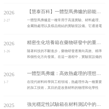
能測試的重要指標。為了在實驗室條件下模擬太陽
界面更加友好，而且可以清晰地顯示當前溫度與設
光或高強度人工光源對樣品的長期照射，強光穩定
定溫度之間的差異，確保用戶隨時掌握干燥過程的
【慧泰百科】一體型馬弗爐的節能設計與環保性能
2026
性試驗箱應運而生。該設備不僅可以模擬高強度光
動態變化。這種精準的溫度控制有助于防止樣...
照環境，還能夠提供可控的溫濕度條件，廣泛應用
一體型馬弗爐是一種常用于高溫實驗、材料處理、
2-27
于光伏組件、涂料、塑料、橡膠及電子器件的性能
金屬熱處理以及樣品燒結的實驗室設備。它通過電
測試。一、結構設計1、箱體結構：強光穩定性試驗
熱元件將爐內空間加熱到所需的高溫環境，廣泛應
箱的箱體通常采用優質不銹鋼或鋁合金材料制成，
用于化學分析、材料測試和金屬冶煉等領域。近年
內壁進行高反射率處理，以保證光線均勻分布。箱
精密生化培養箱在藥物研發中的重要性
2026
來，隨著環境保護和能源利用效率的要求不斷提
體結構需具備良好的密封性，避免外界環境...
高，其節能設計與環保性能逐漸成為研究的熱點。
隨著科技的不斷進步，藥物研發逐漸向高效、精準
1-26
本文將詳細探討一體型馬弗爐在節能與環保方面的
和個性化方向發展。在這一過程中，實驗室設備的
設計理念和技術特點。一、節能設計1.高效隔熱材料
選擇和使用顯得尤為重要。其中，精密生化培養箱
的應用核心節能設計之一是使用高效的隔熱材料。
作為關鍵的實驗設備，廣泛應用于細胞培養、微生
傳統馬弗爐通常采用較為厚重的隔熱層，這雖然能
一體型馬弗爐：高效熱處理的理想選擇
2026
物研究以及藥物篩選等多個領域。其在藥物研發中
提供較好的熱隔離效果，但也容易導致能源...
的重要性不僅體現在提供可靠的實驗環境，更在于
在現代材料科學與工程領域，熱處理作為一種重要
1-7
促進科研成果的轉化與應用。一、基本功能精密生
的加工技術，其目的是改善材料的物理和化學性
化培養箱是一種專門用于控制溫度、濕度和氣體成
能，以滿足特定應用的需求。隨著科技的不斷進
分(如二氧化碳、氧氣等)的實驗室設備。它能夠為細
步，一體型馬弗爐作為一種新型的熱處理設備，正
胞和微生物提供一個理想的生長環境，以支持各種
強光穩定性試驗箱在材料測試中的應用
2025
逐漸成為許多工業領域中的理想選擇。本文將從其