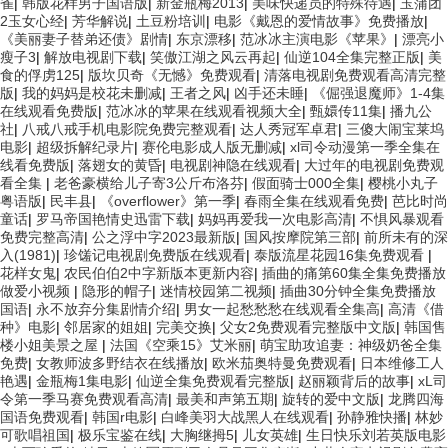
雀
|
韩版花样男子国语版
|
新金瓶梅2013
|
美味快递员的特殊待遇
|
玉蒲团
2玉女心经
|
芳华解说
|
土豆粉培训
|
电影《戴恩的爱情故事》免费播放
|
《美丽妻子替弟还债》剧情
|
东京漂移
|
范冰冰主演电影《苹果》
|
漂亮小
瘦子3
|
解放电视剧下载
|
笑傲江湖之风云再起
|
仙逆104全集完整正版
|
美
食的俘虏125
|
版坎贝奇《无憾》免费观看
|
清落电视剧免费观看高清完整
版
|
我的妈妈是校花未删减
|
王者之风
|
凶手还未睡
|
《倔强退魔师》1-4集
在线观看免费版
|
范冰冰的苹果在线观看视频大全
|
甄嬛传11集
|
播九公
社
|
八戒八戒手机电影院免费完整观看
|
达人秀冠军卓君
|
三傻大闹宝莱坞
电影
|
超级拆解纪录片
|
赛伦电影成人版无删减
|
xl司令动漫第一季全集在
线看免费版
|
落翅女的黄昏
|
电视剧神隐在线观看
|
大过年的电视剧免费观
看全集
|
老爸豪横给儿子寄3公斤布洛芬
|
假面骑士000全集
|
樱桃小丸子
粤语版
|
民丰县
|
《overflower》第一季
|
春雨全集在线观看免费
|
芭比时尚
童话
|
罗马帝国艳情史迅雷下载
|
妈妈再爱我一次电影高清
|
不惧风暴观看
免费完整高清
|
公之浮中字2023最新版
|
国风按摩院第三部
|
前所未有的深
入(1981)
|
珍馐记电视剧免费版在线观看
|
泰版流星花园16集免费观看
|
花样女鬼
|
农民伯伯2中字新版本更新内容
|
插曲的痛第60集全集免费播放
做爱小视频
|
隐形的帽子
|
迷情校园第二视频
|
插曲30分钟全集免费播放
国语
|
永不放弃分集剧情介绍
|
男女一起愁愁愁在线观看全集高
|
高清《借
种》电影
|
邻居家的姐姐
|
完美交换
|
父女2免费观看完整版中文版
|
韩国售
楼小姐美景之屋
|
法国《空乘15》艾米丽
|
萌宝助攻追妻：神级奶爸全集
免费
|
女教师波多野结衣在线播放
|
欧米茄奥特曼免费观看
|
日本维修工人
艳遇
|
金瓶梅1集电影
|
仙逆全集免费观看完整版
|
赵丽颖背后的故事
|
xL司
令第一季马赛免费观看高清
|
最美和声第五期
|
旋转的爱中文版
|
龙腾四海
国语免费观看
|
韩国r电影
|
白峰美羽大战黑人在线观看
|
孙静雅快播
|
林妙
可歌唱祖国
|
极乐宝鉴在线
|
大胸继拇5
|
儿女英雄
|
生日快乐刘若英版电影