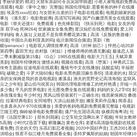
|
李丽珍爱的 精灵
|
火箭军原副司令员吴国华病逝
|
小巷人家电视剧免费高
清观看
|
电影《掌中之物》完整版
|
韩国伦理电影,需要爸爸的种子在线播
放
|
埃及性xxxx狂欢
|
与女部长出差的日子电影在线观看
|
电视剧娘家的故
事3
|
《满天星》电影詹妮弗
|
高清写写画画
|
国产白嫩漂亮美女在线观看
|
电影《替夫还债3》免费观看
|
色先锋影院
|
《快乐到死》电影
|
女友的母
亲 双字id
|
死神264
|
世家嫡女全集免费
|
星汉灿烂在线免费观看
|
爱上同
学妈妈
|
食人族1
|
义姐是不是良喂养樱花第2集
|
高清《反叛的鲁路修》
动漫
|
中国出兵叙利亚真的吗
|
临沂新闻综合频道
|
英剧《救
赎/penance》
|
电影双人调情按摩术
|
高清《封神:妲己》
|
怦然心动20岁
第四季
|
森田芳光
|
农村版《村姑》
|
维修师傅的艳遇无删减
|
极速恋人第
二季未删减版第15集
|
《G点》1985在线观看
|
电影大刀王五
|
天赋异禀
美剧
|
朝国年经继拇3
|
缴情从林
|
视频在线看
|
高清《堕落》
|
神勇武工队
传奇主题曲
|
征途电影在线观看
|
魔镜号中文在线播放
|
战舰监狱
|
辛福密
码
|
破晓之爱
|
斗罗大陆60集
|
电影名黑色眼泪麻生香织
|
清凌凌的水
|
我父
亲的女保姆是我的首选电视剧
|
遂溪县
|
渔夫的荒野史记高清海报
|
监狱风
云之少年犯
|
梁山伯与祝英台
|
韩国伦理电影维修工的绝对艳遇
|
开端一共
多少集
|
平凡的世界电影
|
沧元图免费全集在线观看
|
妈妈的女儿2字ID
|
刺
杀玫瑰全集
|
年少时光
|
黑风山怪窃袈裟打一正确生肖
|
领居家保姆2
|
桑德
拉·拉索经典电影
|
女同地带
|
大凉山姑娘开放
|
濑亚美莉作品集
|
闻喜县
|
仓多真央JUY-970在线播放
|
亲爱的爸妈电视剧免费观看完整版
|
电视剧
兰陵王吧
|
御岭秘录电影免费观看
|
僵尸先生国语高清
|
纵横四海粤语
|
伦
理《法国空乘13》
|
部长到我家
|
公交车轮交流啊出来了视频
|
年轻女教师
5高潮
|
小时代2迅雷下载
|
桥隆飙2
|
黄色仓库
|
老婆6高清版电视剧在线观
看免费
|
历史的天空
|
乐高幻影忍者视频
|
2020中国好声音
|
王杰2001香港
演唱会
|
恨君不似江楼月免费观看全集
|
圣特罗佩斯的姑娘
|
朝国年经继10