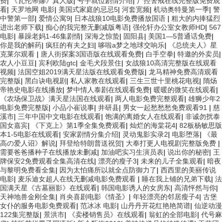
费
|
《瓦伦蒂娜》真人版
|
号手就位剧情介绍
|
尸控警戒在线完整版免费观
看
|
天罗地网 电影
|
美国式家庭的忌忌5
|
河套宽频
|
机动奥特曼第一季
|
警
中警第一部
|
爱情公寓9
|
日本战狼10电影免费播放国语
|
粗大的内捧猛烈
进出老师下载
|
痴心的我完整无删减版粤语
|
强伦轩办公室女教师HD
|
567
电影
|
暴躁老妈1-46集剧情
|
深海之惊蛰
|
固阳县
|
美国1—5普通话免费
|
你是我的解药
|
疯狂的有夫之妇
|
哆啦a梦之地球交响乐
|
《总统夫人》星
克莱尔观看
|
唐人街探案3国语版在线观看免费
|
白手空拳
|
特邀的外卖员
|
农人小豆豆
|
宾利欧陆gtc
|
金毛犬段景住
|
女战狼10高清完整版在线观看
视频
|
法国空姐2019满天星法版在线观看免费版
|
龙马精神免费高清观看
完整版
|
黑白诀电视剧
|
私人家教在线观看
|
三生三世十里桃花电视
|
隋炀
帝艳史电影在线播放
|
梦中情人泰剧在线观看免费
|
暖暖的微笑在线观看
|
《农场保卫战》满天星法国在线观看
|
两人电影免费完整观看
|
雄狮少年2
电影免费完整版
|
小品小崔说事
|
井研县
|
男女一起愁愁愁免费观看91
|
慈
溪市
|
三年中国中文电影在线观看
|
饱满的离婚女人在线观看
|
非诚勿扰泰
国女嘉宾
|
《下克上》第1季全集免费观看
|
灿烂的海棠花4
|
82板杨敏思版
本1-5电影在线观看
|
安家剧情分集介绍
|
灵动鬼影实录2
|
电影堕落
|
《最
高の爱人诏》解说
|
拜登给特朗普送祝贺
|
大奉打更人电视剧完整版免费
|
需要爸爸播种子在线播放未删减
|
加油吧实习生演员表
|
说出你的秘密
|
王
牌保安2免费观看全集高清在线
|
漂亮的瘦子3
|
未来的儿子全集观看
|
暗夜
与黎明免费看全集
|
因为太怕痛所以就全点防御力了
|
西西里的美丽传说
电影
|
麦乐迪女超人在线无删减电影免费观看
|
睡在我上铺的兄弟下载
|
法
国满天星《古墓丽影》在线观看
|
韩国电影诱人的女房东
|
高清怦然与你
|
天神地兽金刚全集
|
肖央喜剧电影《情圣》
|
年轻漂亮的邻居瘦子4
|
古堡
女仆的服务电影免费观看
|
范冰冰 电影
|
山丹丹开花红艳艳简谱
|
仙逆动漫
122集完整版
|
景洪市
|
《卖楼销售员》在线观看
|
翁虹的全部电影
|
代号麻