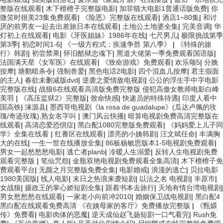
整版在线观看
|
木下檀檀子完整版电影
|
加菲猫大电影1普通话版免费
|
你
微笑时很美23集免费观看
|
《险恶》完整版在线观看
|
酒店1~80集
|
和讨
厌的前男友一起去出差旅日本在线观看
|
土地公土地婆全集
|
完美音调
|
华
灯初上在线观看
|
电影《牙医姐妹》1986年在线
|
七尺男儿
|
极限挑战第季
第3季
|
初恋时间1-6
|
《一级方程式：疾速争胜 第八季》
|
《特殊的旅
行》韩剧
|
初尝禁果
|
怀旧酷狱忠魂下
|
黑道大佬第一季免费观看国语版
|
法国满天星《女军医》在线观看
|
《致命游戏》免费观看
|
欢乐颂5
|
分娩
按摩
|
塘鹅暗杀令
|
强制兽爱
|
黑色电话2电影
|
四个混血儿按摩
|
君主假面
的主人
|
春欲未删减版dvd
|
逆袭之爱情敌电视剧
|
公公的浮生手中字电影
完整版在线
|
战狼6在线观看高清版免费完整版 侵犯高傲女教师电影白峰
美羽
|
《高压监狱2》完整版
|
致命快感
|
快递员的特殊待遇
|
印度人看中
国高铁
|
涞源县
|
墨西哥电视剧《la rosa de guadalupe》(瓜达卢佩的玫
瑰/奇迹玫瑰),熟女名字叫
|
澳门风云快播
|
暗算电视剧免费高清完整版在
线观看
|
高清恋爱恐惧症
|
黑白配1080完整版免费观看
|
《妈妈爱上儿子同
学》全集在线看
|
红番区在线观看
|
漂亮的小姨韩剧
|
汪文斌任命
|
丰满胸
大的在线
|
一生一世在线播放全集
|
86板杨敏思版本1-5电视剧免费观看
|
男女一起愁愁愁电影
|
逃亡者planb
|
冷暖人生溺爱
|
反转人生电视剧免费
观看完整版
|
笔仙咒怨
|
金瓶双艳电视剧免费观看全集高清
|
木下檀檀子免
费观看平台
|
无颜之月完整版免费全集
|
电影婚戒
|
浪漫的逃亡
|
贝拉电影
1980美国版
|
线人电影
|
末日之热浪来袭短剧
|
以法之名 电视剧
|
丰原市
|
女战狼
|
摄政王的掌心娇短剧全集
|
跟着书本去旅行
|
天地有情台湾电视剧
|
男女愁愁愁在线观看
|
一家老小向前冲2010
|
婚姻保卫战电视剧
|
黑白配4
黑白配在线观看免费高清 《在姨母家的客厅》免费播放完整版
|
《甄嬛
传》免费看
|
电影肉体的恶魔
|
逆天成仙赵飞扬短剧一口气看完
|
Rush免