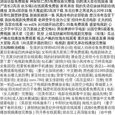
主站蜘蛛池模板：
坠落的女律师k82经典台词
|
电锯人动画全集免费观看
|
夏目彩春猛烈肉体破坏版
|
女和尚满天星第三季免费观看
|
电视剧锦衣之
下
|
克莱尔的迷宫在线观看
|
我的好妈妈简谱
|
潘金莲之前世今生百度影音
|
爱丫爱丫电视剧免费高清
|
钻石豪门剧情介绍
|
陆小凤传奇1
|
万梓良电影
全集国语
|
想要爸爸播种手机播放
|
灵媒在线观看
|
小丑在线
|
酒店1—80集
免费观看电视剧下载
|
《妻子去加班的夜》中文翻译
|
黑色眼泪1985原版
|
爸爸去哪儿第四季
|
果宝特攻2全集
|
荣誉守则成人在线观看
|
金瓶梅电影
百度影音
|
龙游县
|
ssni-780
|
黛玉传剧情
|
伦理《高压监狱2》完整
|
世界
第一初恋oad
|
流光之下电视剧免费播放全集
|
法国空少电影
|
香烟爱上火
柴dj
|
阳光灿烂的日子免费
|
隔壁邻居很美味电影在线观看免费高清
|
电影
《女儿闺蜜》完整版
|
《完美邻居2》电影在线观看中文版
|
越战先锋
|
荣
誉法则(成人版)未删减版
|
爆款尤物极品女神
|
金瓶梅在线完整版中文免费
观看电影
|
《美容室:特殊服务7》
|
牛郎织女电视剧
|
南线大追歼
|
《妻子
被下春药在线》
|
唐朝艳妃杨贵妃外传电影在线观看
|
战狼6免费观看在线
播放视频播放完整版
|
羽月希在线观看
|
箭在弦上高清版全集
|
《命中婚