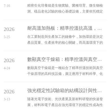
精密生化培養箱是生物實驗、菌種培育、微生物檢
7-16
測、樣品老化試驗的核心基礎設備，主要依托穩定
的溫濕度環境，為微生物生長、生物樣本孵化、實
驗樣品培育提供標準工況空間。在醫藥檢測、食品
耐高溫加熱板：精準控溫抗高溫，適配工業加熱需求
2026
化驗、環境監測、科研實驗室等領域，實驗數據的
準確性高度依賴環境穩定性，精密生化培養箱憑借
在工業制造與生產加工的鏈條中，加熱環節是決定
5-25
恒溫恒濕、低波動、高可靠性的特點，成為各類生
產品質量、生產效率的核心關鍵，而高溫環境下的
化實驗的專用設備，保障實驗結果的真實性與可重
精準控溫能力，更是破解復雜工業加熱難題的核心
復性。一、工作原理精密生化培養箱依托智能溫濕
密碼。耐高溫加熱板憑借精準控溫與抗高溫的雙重
度調控與均衡循環原理運行。內部集成溫控、濕控
數顯真空干燥箱：精準控溫與真空技術的融合
2026
優勢，精準適配各類嚴苛工業加熱需求，成為推動
與空氣循環系統，通過傳感組件實時采集腔體...
工業加熱提質增效的核心裝備，為產業高質量發展
數顯真空干燥箱是一種結合了精準控溫技術與真空
4-24
注入強勁動能。工業加熱場景的復雜性，對加熱設
干燥原理的高科技設備，廣泛應用于材料科學、化
備提出了高要求。化工反應需要恒定高溫維持反應
學分析、生物醫學等領域。相較于傳統的干燥箱，
活性，電子制造依賴精準溫控保障元器件性能，金
它具有更加精確的溫度控制和更高效的水分去除能
屬加工需高溫環境實現材料成型，這些場景不僅要
強光穩定性試驗箱的結構設計與性能分析
2026
力，能夠滿足對物料干燥過程的嚴格要求。在數顯
求設備能承受長期高溫考驗，更要求溫度控制...
真空干燥箱中，精準控溫是其核心功能之一。通過
隨著光電子技術、光伏產業及新材料研發的快速發
3-13
先進的溫度控制系統，該設備能夠實現對工作室內
展，材料和電子產品在強光環境下的穩定性成為性
部溫度的實時監測和調節。數字顯示器不僅使操作