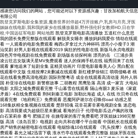
感谢您访问我们的网站，您可能还对以下资源感兴趣：甘孜加柏航天信息
有限公司
凯登克罗斯电影全集资源,魔兽世界封停超4万开挂账户,乳房与月亮,牙医
姊妹在线电影,我和我的家乡在线播放最新,野外强伦轩女教师HD,日在学
校,中国远征军电影
网站地图
凯登克罗斯电影高清播放 五道杠什么意思 我的团长免费完整版在线观看 解脱美女睡衣 播放妈妈我爱你 情劫在线观看 一人观看的电影免费观看 梅西c罗拿过大力神杯吗 漂亮小小瘦子3 潮汕笑剧 好男人影视在线观看2019 疯狂的性电影在线 新版马永贞电视剧 国色芳华电视剧在线免费观看 剧场版名侦探柯南 漂亮的岳 《三浦步美 凌云壮志女版满天星MV免费观看 迷人的保姆手机在线 福秀回来了在线观看 爹地追来了短剧全集 蓝精灵动画片 印度电影最毒美人心 黑白配在线观看中文版 生殖按摩2未删减在线观看 新红楼梦徐锦江 萌萌侵略者 桃花在线看免费高清电视剧 国际刑警粤语 成全在线观看高清动漫 局外人韩国 朴亚珍在线电影 新警察故事 二胡教程 黑鹰坠落 高清 成一家言 大电站电影 太阳之城免费观看完整 千山暮雪在线观看 隔山有眼3 麦乐迪《家庭矛盾》4在线免费观看 荆轲刺秦王电影 加勒比海盗 成人 在线 坎贝奇在线观看完整 《地府阎王》免费观看 恶魔阿萨谢尔在召唤你oad 动感之星168集妖精全集视频在线观看 楚辞招魂 花非花雾非雾电视剧全集 迷恋电影 高清我要成为超级巨星未删减 看海的日子 伦理电影瓜达卢佩的玫瑰 白石茉莉奈 番号 肥猫正传 在姨母家的客厅免费看吧 牙医姐妹1998完整版 高清《淡岛百景》电视剧 走向共和在哪个平台能看 中国机长在线观看 房产销售的秘密电影在线观看 电锯惊魂10在线观看 《乳头按摩》在线免费观看 暮光之城2迅雷下载 淮水竹亭在线观看免费完整版 姐妹牙医在线观电影 安斋拉拉电影电视在线 夸世代在线观看 二人转正戏包公吊孝 杰西·简护士2 青草青青视频 成熟玫瑰 西施秘史吻戏 灭门惨案ii之借种 《侏罗纪4:重生》免费观看 恋夏38度 啦啦啦 淑熙 歌词 天龙八部电视剧全集 京城怪物免费观看 1986经典娃娃脸3美国版 《特殊的汽车销售》中文版 冰河剧集小妈 陪看:孙颖莎王曼昱巅峰对决 公之浮手中字15 《法国空组》4 维修工与丰腴女子中文字幕电影 日韩做Aj的视频免费观看 荣玉守则 每年卖不完的月饼都去哪了 决裂电影 刁蛮俏御医电视剧免费观看完整版 孤舟电视剧36集全免费播放 海扁王2电影 带球跑宝：虐渣超神全集免费 安娜卡列尼娜2012 偶像活动第一季 电影韩国r 核桃成熟时李丽珍 与部长出差中文电影 扇娘下载 《天下烘焙》 紫川动漫在线观看免费完整版 黄风怪是什么动物 胖熊在线电影 动漫家属1-6集免费观看 电影商务旅行戴绿帽在线观看 《狙击蝴蝶》在线观看 ssni-780 麦尔迪满天星 疯狂的石头电影 迷宫HD版 第一滴血2国语版 女版战狼10高清免费播放 爸爸接种2 霹雳娇娃百度影音 铜铜铿锵免费观看高清免费 年轻小姨子 电影《灭火宝贝4》在线观看免费 视频电影在线观看免费观看完整版 omoflow第一季免费观看在线观看 电影聊斋兰若寺在线观看 女老师5 米丽娅姆莱昂内1993在线观看 姜子牙电影在线观看 香气电影 穷途鼠的奶酪梦 义子下药被迷晕后侵犯在线观看 网球 瓜 黑白配美国版在线观看完整版 人人都爱雷蒙德第九季 俱乐部的目的 韩国 千王之王免费观看全集 韩国电影《修理工的艳遇》中文字幕 千山暮雪续集在线观看 罪恶王冠02 电视剧二胎 锦鲤少女：好运连连旺全家短剧全集 毛孩身高 泰剧美人鱼 百万英镑电影 末日袭击 两组一起按摩的电影 牙医诊所电影赤板栗免费完整版 电波女与青春男第一季免费观看 晚娘1在线观看 电影法国女仆免费观看全集 辛德勒的名单下载 扫黑行动电影 疯狂小提琴 烈火红岩 电影平果 木下凛凛子精品A片在线观看 《庆余年2》第94集 淫间道 天国的阶梯演员表介绍 坐在身上磨豆浆 巜激情丛林〉陈雅伦翁虹 战神阿修罗 西游记续集 电视剧 在线观看 韩国《色诱女教师》 二十不惑在线观看 全部视频排列表寂寞影院 电影巜商务旅行戴帽子的费 爸爸快长大电视剧 《人世间》免费完整版 我的灿烂人生韩剧 《幸福花园》双男主动漫免费看 醉酒的玫瑰高清在线观看 你好李焕英在线观看 撕票风云国语高清完整在线观看 高压版女子监狱满天星 插曲的痛60集全免费播放剧情介绍 男女愁愁电影免费观看 花木兰2动画片 坎贝奇《无憾》完整 坎贝奇的电影在线观看 1080P 插曲免费高清完整版在线观看 军事不当行为法国2016 人肉叉烧包之天诛地灭 楞严咒全文 十二生肖快乐街全集 详情: 解决学生的性爱烦恼不穿内衣裤的美波老师硬硬教学 _美波汐里 - 91n 我的失语症妹妹韩剧在线播放 粉红女郎百度影音 壮志凌云2011版免费观看 彪悍少年高清 《女兵俘虏营》越南版在线看 xl司令全集免费观看动漫在线播放 不要向下看百度影音 魔女宅急便普通话 吉祥三宝舞蹈 云边有个小卖部电影 金瓶梅电影观看 激战的厨房 帝王红颜劫 女友妈妈双字id 电视剧狂飙风暴全集免费观看高清 瓜达卢佩的玫瑰无删减 《这就是我》 爱情公寓3预告片完整版 浙江卫视跨年演唱会2024 窃欲无罪完整版电影免费播放 农民伯伯下乡国语版吴健视频 男女拔萝卜免费看 青苹果 电影 玻钻之争国语版全集优酷 情逆三世缘国语版 瑞克与莫蒂第5季 《牙医姊妹》未删减版 美景之屋6:我的完美人生免费观看完整版 凯登克罗斯最经典10部电影 余烬之上电视剧观看 强奸轮奸影片免费播放 需要爸爸种子 - 在线观看 忍不住的继拇中字3 《售楼小姐5》在线观看 高清《仙逆剧场版 神临之战》电影 出租车3 婚前协议电视剧 《兽行日寇》完整版 三生三世枕上书海外版 红罂粟电视剧 仙逆108集抢先看 线上需要爸爸的种子 日剧《穿睡衣下楼取快递》 战至巅峰3 侏罗纪公园3电影免费完整版观看 需要爸爸得种子 星战前传 《特殊游泳教练》在线观看 喜欢菊花的大小姐在线观看 警察故事2013粤语 赛尔号第11季裂空沧海 新上门女婿手机免费观看 完美2韩版免费 秘密追踪剧情介绍 大长今在看着 秘密潜入2完整版 高清长安的荔枝未删减 观察物体课件 陷入了我们的热恋 粤曲大全 湖北卫视综合频道 黑白禁区电视剧免费观看 《想享用朋友的妻子》电影 韩国电影课中坏事 朴诗妍爱情电影在线观看 30天韩剧免费观看全集高清在线 地球上的爱人 女兵暴行伦理电影 秋菊打官司免费 广场舞洗衣歌 俄罗斯伦理片需要爸爸的种子 我在故宫修文物大电影 名侦探柯普通话免费观看 《教室的秘密》大结局 女超人麦乐迪迅雷下载 喜爱夜蒲 cat 西班牙电影《火腿火腿》 《在人间》电视剧在线观看 朴诗妍在电影《爱》中的角色 李绍萍聊天记录 啄木鸟壮志凌云在线 办公室特殊服务在线观看 蔷薇风暴电视剧免费观看 琼瑶回应于正道歉 深喉吞精日本 《轮到妹妹》韩剧在线看 馒头逼电影在线观看 麦乐迪版超级少女 金瓶梅TV 呼啸青春 火龟怎么抓 公主小妹第一集 想要爸爸播种在线观看 和部长一起去出差日本电影 地心的纳粹 公浮之5 泽塔奥特曼中文版免费 《艳母》动漫在线 八戒八戒手机电影院免费完整观看 坎贝奇无憾完整版免费观看 电影《美容院的特殊待遇》5演员表免费观看 人生路不熟免费观看2023年 韩国电影 在水池里做 IPX-602 Ipx602 沉迷于【恶女教师】嫉妒的不穿内裤诱惑女教师的异常私通。 明 妈妈你真好看免费观看 公之浮 墨菲的战争高清 男人女人愁愁愁免费看电视剧 巨乳保险推销员 大山里的幸福：知青媳妇全集免费 田蕴章每日一题每日一字 绝对魂银 妖精的尾巴第二季 双人按摩调情术在线播放 情定三世缘 河北电视台农民频道直播 三上悠亚《最高的爱人沼》在线观看 花之蛇2 酒后和朋友换娶妻中字 熊出没之重启未来免费观看高清版 终极三国第47集 离镜渣男 高压监狱2019无删减版 塔尔萨之王免费观看西瓜 死神来了5高清完整在线观看 玄女心经2免费观看全集高清 高压监狱2大佬喜欢怎罚 过火粤语 和部长一起去出差旅的日子电影 二婶电视剧全集 冰雪尖刀连在线观看 电视剧 原谅 高清《完美邻居》电影在线观看 太空旅客在线观看 沙城到北京 插曲的痛60集全集免费播放 神秘星球孪生公主中文版 大师兄免费观看高清版在线观看 曰批视频免费40分钟试看 电视剧知情 两不疑第二季全集免费观看完整版 倔强的驱魔师1-4集免费观看 今日天晴宜爱你短剧在线免费看 写意人生国语 《子夜归》38集完整版资源 丰臣兄弟！电视剧 孤独一掷完整版免费 高清《梅根2.0》电影 高清《激情》电影 《下女》韩国在线观看 《水电工的艳遇》电影观看 想要爸爸 电视剧用心过日子 潜伏站长 特殊的治疗2李采潭主演是谁 电锯人蕾塞篇剧场版观看 家属1~6集全集免费 女员工的付出部长(中字) 愤怒的小鸟2电影 午夜阳光高清完整版在线观看 美国式家庭禁忌1-6 最后征战电视剧 叼嗨片 冰雪十一天 《maruzzella》完整版在线观看 五福临门电视连续剧剧情 生而为狗 麦乐迪女超人完整版下载 莳田优衣 《我是刑警》电视剧第14集 星克莱尔的《美妙的爱情》 西城大爷 女超人麦乐迪无删减版迅雷 战神带娃：奶爸人生短剧全集 河南坠子呼延庆打擂 风间由美全集 韩国片交换温柔 罗丽星克莱尔经典全集在线 女的高潮两次了男的戴套没感觉 白雪公主韩剧 色九月高清日韩 就爱妹妹 嗨皮兔儿歌 神隐电视剧1-40集全免费 杰西简壮志凌云高清无删减 雯迪vlog 妻子被房东欺负是哪一集 精绝古城在线观看 月城ひとみ 木下檀檀子《女邻居》 六国紧急开会向朝鲜施压 主君的太阳第八集插曲 女篮坎贝奇无憾 在线观看 泰森vs保罗回放免费观看 《需要爸爸播种子2》演员全名 背着善在跑全剧免费观看 爱我影视 黄飞鸿少林拳 上海大学生周末兼职 传闻中的七公主优酷 完美星球纪录片免费观看中文版 《幸福 触手可及!》电视剧 《令人心动的房东小姐》动漫全集 伊战启示录 烈女与汗水 外姓兄弟 高清家用摄像头 爱情公寓3 12 放逐免费 蜡笔小新电影免费观看国语版 哥哥she 杨门虎将全集 小时代电影1免费观看 北京遇上西雅图完整版 中文在线翻译 顶楼第三季 复仇者联盟4完整在线观看 保罗雪莉禁忌1-4 五凤朝阳刀评书 黄色仓库视频在线. 《over flow》真人版 黄科大主页 蜘蛛侠中文版 爸爸需要你的种子 四大名捕大结局电影 赌神1国语高清 gogo高清在线 暴力谎言 需要爸爸种子 - 电影《749局》 电影死亡军团在线播放 蜀锦人家在线观看免费高清观看 好看的美国爱情片 厦门brt公交车爆炸 吴昕李维嘉同框 终极一班3全部 庆余年第二季87集免费 《熟睡侵犯》完整版 高清《老医馆》全集免费 日本海鲜滞销堆积成山 隐形帽子电影免费 《人妻初次按摩忍不住 小时代海报 麦乐迪满天星完整版 四个孩子的妈妈要努力 抹布女也有春天电视剧 美容院的待遇 韩国电影 《美丽妻子替夫还债》剧情 新婚和部长出差高清观看 极上中出-村上里沙 《年轻女教师3》在线 《玛丽玛丽》满天星中文 高清午夜之花未删减 电视剧二胎 斗罗大陆124集免费观看完整版 小小谭的生活最新视频 《课后辅导女教师》电视剧动漫 最美的时光大结局50 金瓶梅下 黑土无言在线电视剧免费观看 继拇想上我HD中字 姨妈的诱惑电影 《信誉守则》满天星版 林家铺子电影 《奇怪的美发沙龙》演员名单 20世纪性格与X爱情免费 新金瓶梅电视剧免费观看全集 冰雪十一天 外出电影在线观看 绝笔信女教师改口 铁猴子传奇之怒火狼牙 暧昧高手花生是米 白峰电影全集免费观看 解脱美女睡衣 大闹天宫电影免费观看 肉蔻之香1意大利版完整版 最高激情 迷情客栈韩国未删减版 封神英雄榜第2部 《猎毒人》大结局 沈逸三妹泳装照片高清 日剧轮到你了 免费观看 最高激情 一二三电影 如果还有明天美剧 韩国三级片控制女上司 教师到我家免费观看第1季 白峰国语版在线观看免费高清 她妈妈的公主 善良的秘书法国空乘 以爱为名电视剧全集免费观看高清 《被下药强辱的妻子》免费看 《over flow》真人版 不扣钮的女孩子国语歌完整版 战舰监狱 聚会的目的在线观看完整版迅雷星辰 稷山电视台 播放喜羊羊与灰太狼 白峰美羽真丝睡衣的诱惑乱电影 黑莲花攻略手册全集免费观看 美丽的小樱桃4美剧免费观 暴食的狂战士在线观看 康熙来了青峰 男生女生一愁愁愁电影在线观看 两女 一杯在线观看 东航马德里6p 赤子板栗牙医在线观看 免费网络电视 旺角黑夜国语 时间陷阱电影在线观看免费版 只是结婚的关系免费看 斗罗大陆2在线观看高清免费播放 私人助理在线看完整版电影 非常人贩3百度影音 你的名字高清樱花动漫 勿谓言之不预也中国用了几次 敢死队1电影 酒店1-50集在线观看 《销冠的秘密2》中文字幕 佐佐木麻衣 卖保险的女销售2 韩国维修工人的艳遇 多功能电焊机多少钱一台 甜蜜惩罚免费观看全集 木子檀檀子剧免费观看 女朋友的妈妈双字ID 海贼王 百度影音 《女子护卫队满天星》全集免费观看 大jbc的好爽 大清神捕 电视剧 人人都爱雷蒙德第九季 屠龙战场 1986牙医在线观看完整版 说书人 电视剧 群演逆袭全集免费 李思思离职央视后迎来综艺首秀 恋爱暴君ova2下载 逆天狂妃：邪王靠边站全集免费 两个人的BD高清在线观看免费韩国 乌兰巴托的夜完整版 女人电影 她的秘密庭院免费观看全集在线看 急救护士(成人版 酒店激战主演是谁 大院子女全集免费 柯南剧场版国语下载 色影影院 美景之屋6:我的完美人生免费观看完整版 凌云壮志女版满天星MV免费观看 不耻下问的故事 性解密 电影 播放妈妈我爱你 《猎罪图鉴》第二季 南海归墟16集电视连续剧 万里江山入我怀免费观看 八仙饭店叉烧肉包子完整视频 名侦探柯南剧场版15 巜商务旅行戴绿色帽的演员表和角色 私人诊所 产科男医生电视剧32 韩剧《结婚前夜》 老爸老妈浪漫史第九季 隐形帽子电影完整版在线观看 满天星《交易》凯登 女超人麦 大宅门里的丫鬟们 《让我的指尖扰乱你的心弦》免费 《饥饿难耐2》 SSSxxxx美国666 西藏小子 阿凡提的故事 纵有疾风起40集免费观看 需要爸爸的种子电影完整版 《试衣间》韩剧 1982版保罗2中文版在线观看 人蛇大战5电影 越南腐剧《雇佣契约》 命悬一枪全集观看 镇雄2死21伤案嫌疑人已被抓获 善良的母亲中字开头9个字 电影《特殊游泳课》完整版 销售员2 杨紫埃菲尔铁塔下跳舞 莫斯科恐袭嫌犯坐轮椅出庭 妙手房术欧洲版免费观看方法 萤火之森动漫 邵氏《金莲外传》邵音音 以家人之名在线观看 新金银悔10普通话免费 战狼16欧式少女完整剧情 私房钱电视剧演员表 绝地枪王2 十七岁电影 韩剧 秘密花园 金银梅美国 命定之爱电视剧 有一个姑娘赵薇 《准儿媳》在线观看完整版免费 免费视频电影免费完整版观看 说英雄谁是英雄免费观看 电视剧致命邂逅 强奸醉酒美女电影网 魔法老师下载 绿草地免费 千金女神免费观看完整版 海底原唱 欧式少女18集视频大全 《女仆日记》法国版 釜山行2:半岛电影 我弟弟的女朋友 电影 春花秋月何时了电视剧 蛋仔派对钩爪教程 男人女人愁愁愁免费看电视剧 《特战荣耀》电视剧 三大队电视剧免费观看高清 蜜桃成时 巴萨vs皇马5比0 《麦乐迪女超人》|麦乐迪 美版武则天最惊艳的版本 法国空姐四级片 倔强驱魔人の花子在线免费观看 老虎出更2 步步杀机 电视剧 美国灭火宝贝2电影 秘密搜查官天海翼在线观看 都是激情 男按摩师做乳房按摩的电影 新加坡战争2011很差导演:彭禺厶主演:金九拉 金利娜 李硕薰 GREE简介:主角Sara 九歌电影高清版在线观看 苍老师电影全集免费播放 s与m 电影 《鸿门宴》电影免费播放 海藻的第一次 插曲的痛老狼 魔鬼天使徐若瑄下载 乔丹纪录片全集免费观看 金瓶梅2电影在线观看 绝密押运全集在线观看 扫黑风暴第十集 公主小妹第一集 惜花芷电视剧40集完整版 蜜桃成熟时 电影 真心英雄电视剧 父女乱之小芳的快乐生活 回复术士的重来人生 樱花动漫漫画 青面修罗电影高清在线观看免费 女超人:麦乐迪在线观看 新金瓶梅第2部 奇妙发型屋2免费完整版 我的青梅竹马是消防员 第一季 风水传人：看相改运我最行短剧全集 年轻的母亲无删减 《情感价值》 飘零电影院 慢性呕吐实验室原版 妻子的秘密电视剧全集 日本电影水月篇现在改名叫啥 新来的教练 未婚少女高清免费观看电视剧 俘虏之锁电影免费观看高清版 浮世风云绘无删减版免费观看 穆桂英挂帅电影 讽刺澳军漫画作者:有空再画一张 青梅竹马是消防员第一季未增删看 韩国人看中国阅兵 营盘镇警事 电视剧 杜拉拉之似水年华 大笑江湖电影全集 卿本佳人在线观看免费国语电影 箭在弦上高清版全集 双人按摩调情术在线播放 你是我的荣耀免费看全集 红衣小女孩在线观看完整恐怖版 长相思第二季电视剧 鬼灭之刃第二季11集免费 阿郎的故事插曲 中国特种部队电影 赘婿电视剧 魔术师与巨人 大明风华高清完整版在线观看全集 太九在线观看免费版电视剧 碟仙诡谭 电影纵欲 青梅竹马是消防员第一季完整版未打吗robl 《伦理按摩2》大片 绿箭侠第三季 3d 肉 怪谈餐馆优酷 演员赵立新现状 史上最窝囊丈夫 鬼灭之刃柱训篇 樱桃迅雷下载 背着善宰跑一共多少集 春梦伊人 默杀电影在线看高清中国版 美国电影交换上司的秘书 西班牙电影《体检》在线观看 星际迷航11百度影音 最后征战电视剧 韩国修理工艳遇 大胸母亲理伦片 开心麻花甜咸配 初恋大作战 一念永恒第三季全集 掌家权在手：后宅主母全集免费 所罗门宝藏 奇妙的发型屋2免费观看高清 xl司令38集在线观看 马苏电视剧 睡美人国语版 突然的自我吉他弹唱 法国女版《壮志凌云》第三集 特殊的大学生游泳课 韩国 阿波连同学 我的漂亮朋友瘦子4演员表 法国满天星古墓丽影合集 甜蜜惩罚我是专门看守所宠物真人 法式鹅肝为什么那么大 重生之嫡女毒妃：飒爆了短剧全集 全金属外壳电影 绝世武功 微电影 红颜剑心短剧全集免费观看高清 饥饿站台 下载 联手复仇虐渣：双胞胎姐妹全集免费 末代皇帝电影无删减版观看 速度与激情10免费国语完整版 要爸爸的种子免费观看完整版 四平风云电影 王多鱼视频观看全集高清 公的孚之手中字 爱的涟漪电视剧 爱情公寓5全集免费观看 破刃电视剧全集免费观看 和讨厌的前男友一起出差电影 千金赤子板栗无删减在线观看 十七岁高清完整版在线观看免费 漂亮的保姆韩国完整版观看 花间姑娘韩国三级片 黄豆鸟梅子叫声 男人之苦 女保险公司推销员8中字的特点 余罪第二季免费观看 护士交换粗吟配乱大交 色先锋影音 近身接触 完美新娘电影 面包网在线观看 玉蒲团 叶子楣 步步杀机 电视剧 代号十三钗 郑和下西洋 在线播放丈夫被继子强暴,阴道紧绷的益女。住在高级住宅区的33岁人妻。每次被 泰剧在线 电影《赴汤蹈火》免费观看 精绝古城免费观看 风水弃少：改运旺家超厉害全集免费 古惑仔2国语高清 生粉的作用 两小无猜：青梅竹马全集免费 小妞是什么意思 六大禁片震撼来袭 特别的酒店1993年美国 怒火街头2国语下载 丑妻逆袭之华丽归来短剧免费观看 邻家女人丈夫不在家电视剧 荣誉守则2012版在线播放 日韩私人游泳馆 神探飞机头国语 漂亮朋友免费观看完整版高清 桃色三国 银魂250 隐藏人物 法国慢摇 杨思敏1-5集国语版 高清《风筝》大结局 花子vs倔强的驱魔师第4集剧情 九一神雕侠侣 美容室特除服务5 川西剿匪记全集观看 美丽的小蜜桃5中英双歌 致命弯道4电影 性生活电影院 从结婚开始恋爱 电视剧免费观看 木下檀檀子免费观看平台 手机qq4.1 天堂日落电影 漂亮妈妈9中字开头歌曲 复仇者联盟 人人影视 泰剧妒海主题曲 善良的嫂子手机在线 似火流年电视剧免费观看 羊村守护者第4季第1集 凯登克劳斯主演电影在线观看 钢铁飞龙动漫 天涯明月刀高清 罗小黑战记35集免费观看 斯巴达第四季24集剧情详解 皇子归来之欢喜县令 电视剧马大帅第一部全集播放 因为我太傻中文歌词 《双人按摩调情术》 《瑜伽裤的狂热》主演佳媛 奇妙发型屋2免费完整版 利箭行动电视剧全集百度影音 神雕侠侣全集 高清极寒潜袭未删减 电视剧闯关东中篇 青木时代在线观看 爱人体网 机械师2:复活 凶手的样子电视剧免费观看 《急诊护士》法国版电影 韩剧四百年的梦 美妙人生下载 杨光的快乐生活5部 拜托了机长国语版 下女在线 哈哈哈哈哈第5季免费观看 婆婆媳妇小姑在线观看 暴躁100集全部免费观看下载 无与伦比的美丽电视剧在线观看 谍战剧《惊变》 高清《四大美人之貂蝉》 善良的子1免费观看 农人小豆豆 白上之黑全集免费观看电影 电影名黑色眼泪麻生香织 抽曲的痛高清免费视频 心动 电影 侠客行梁朝伟版高清 子夜归电视剧在线观看免费 做的视频 风筝电视剧免费观看 金瓶梅电视剧全集电视剧在线看免费观 《《特殊的房产销售2》》HD免费免费在线观看-2003年全集纪录剧 - 天美影院 《总统夫人》星克莱尔全电影 黄奇帆为什么没事 惜花芷电视剧免费看 麦乐迪-女超人 上门推销内衣女销售员2在线播放 美味快递员特殊待遇2在线观看免费高清 《和前辈夫妇的交换》 三文鱼价格为何“跳水” 韩国片两个同学的妈妈 《四位少妇精油按摩》 五妹影视剧大全免费观看黑暗荣耀 3d玉蒲完整版 快乐梦想 台北女子图鉴电视剧 抉择在线观看 非诚勿扰20140118 台湾A片巜豪妇荡乳3 《绿色椅子》 伙头智多星动漫 芈月传电视剧全集在线观看 阴阳路之一见发财 《杂货铺老板娘》 吉它兄弟 我的课韩国 银瓶梅免费电视剧 弃妇翻身前夫：追悔莫及短剧全集 美景之屋免费观看全集电影完整版 公公的浮之手中字电影 洒店激战《1一5》集在线免费观看视频 卖百科全书的女人法国版本 丰乳肥臀电影 跟部长出差的日子在线免费 黑白潜行电影完整观看免费版 酒店1-90集高清免费观看 我的游泳女教练电影 over flow,樱花 意大利《女军医》免费 韩剧《我是谁》免费观看 30分钟高清插曲播放大全 花与蛇牙医电影完整版 苏琪电影全集 我爱记歌词领唱 温碧霞《灯草和尚》 男女一起愁愁愁电影观看全集高清 青梅竹马是消防队队员 《急诊护士》电影在线 女军医》 甲壳虫汁 乱世豪情电视剧 电影《金悔瓶》徐少强雁夫人是谁演 兄弟无间 男生女生愁愁愁愁愁愁在线电视剧 老有所依40集免费看完整版 神鬼战士1满天星版 致命吸引力 新羔羊医生国语免费观看 《束缚游戏》全集 至尊红颜贾静雯版 陆贞传奇爱奇艺 上游电视剧免费观看全集完整版 泰国电视剧明媒正娶的妻子 小赫赫玩具 十九岁韩国免费观看 水浒传旧版全集 要爸爸的精液免费观看 需要爸爸种子电影在线观看 疯狂动物2免费国语版 晚安为我而眠的妹妹全集免费看日本 偶像大师好看吗 特殊治疗室五 旅途琪遇记 韩剧小妇人 正在播放:【夏晴子&amp温芮欣】国风按摩院_年节双飞俏佳丽 电影在线观看免费完整版 阅兵录像 电影在线免费观看修理工的艳遇 明天我不是羔羊电视剧 酒店1至50集免费观看 婚前试爱下载 今天开始我爱你 南泥湾简谱 电影误杀在线观看完整版 今晚睇李 行尸走肉第三季全集 真相电视剧在线观看完整版免费 美丽的他第二季 禁忌家庭秘密手机在线观看 钢铁飞龙全集 丁俊晖一年收入 姥姥的外孙泰剧在线观看 城中之城电视剧免费观看全集高清 19岁电影全集在线观看 亲密 电影 和尚的一场春梦 闪酷电影网 地震瞬间丈夫飞奔上楼喊妻子 婚前协议电视剧 浙江不明飞行物冲破云层坠落 年轻漂亮的保姆.6 44毛网 长津湖在线观看免费 遇见王沥川免费观看 天子传奇2 电视剧爱可以重来 酒店1-90集高清免费观看 历史的天空 古墓丽影满天星真人版 电影长城大决战 不纽扣女孩在线观看 杨少华近况最新消息 风云传奇剧情介绍 泰剧情丝万缕 爱的躯壳 百度影音 高清年少轻狂 第五季 日本金银1-5普通话 八仙饭店叉烧肉包子完整视频 年轻的女教师3 伦敦战场118分 潜行狙击之潜罪犯 异装癖的女人 美丽的小蜜桃9 法国 女超人 王楚钦回应怒怼粉丝事件 万古尊上短剧免费观看 回心转意伴奏 伏击电影免费观看完整版 爱拍穿越火线跑酷 四位大学位按摩记