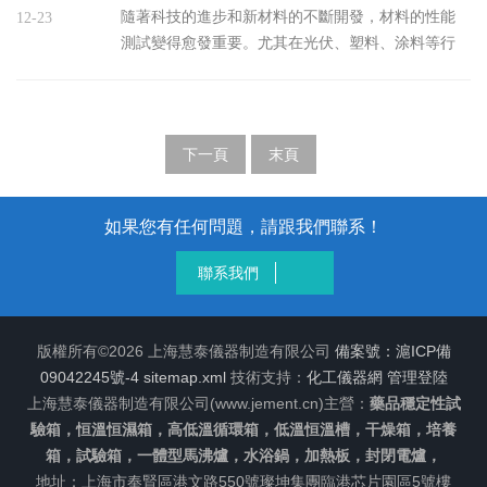
生物學實驗。具體功能包括：1、溫度控...
工作原理、優勢、應用以及未來發展方向等方面進
隨著科技的進步和新材料的不斷開發，材料的性能
12-23
行深入探討。一、什么是一體型馬弗爐？一體型馬
測試變得愈發重要。尤其在光伏、塑料、涂料等行
弗爐是一種集成化的熱處理設備，通常由爐體、加
業，材料在強光照射下的穩定性直接影響其使用壽
熱元件、控制系統和隔熱層組成。其設計旨在實現
命和性能表現。強光穩定性試驗箱作為一種專用設
高效、均勻的加熱，使得材料在熱處理過程中能夠
備，能夠模擬高強度的紫外線和可見光照射，為材
獲得一致的溫度分布和良好的熱穩定性。這種爐型...
料的耐光性測試提供了可靠的實驗環境。一、基本
下一頁
末頁
結構強光穩定性試驗箱主要由光源系統、溫控系
統、濕度控制系統、樣品架和控制系統等組成。其
核心功能是模擬高強度光照條件，使測試材料在一
如果您有任何問題，請跟我們聯系！
定時間內暴露于特定的光照、溫度和濕度環境中，
聯系我們
從而評估材料的光穩定性。1、光源系統：光源...
版權所有©2026 上海慧泰儀器制造有限公司
備案號：滬ICP備
09042245號-4
sitemap.xml
技術支持：
化工儀器網
管理登陸
上海慧泰儀器制造有限公司(www.jement.cn)主營：
藥品穩定性試
驗箱，恒溫恒濕箱，高低溫循環箱，低溫恒溫槽，干燥箱，培養
箱，試驗箱，一體型馬沸爐，水浴鍋，加熱板，封閉電爐，
地址：上海市奉賢區港文路550號璨坤集團臨港芯片園區5號樓