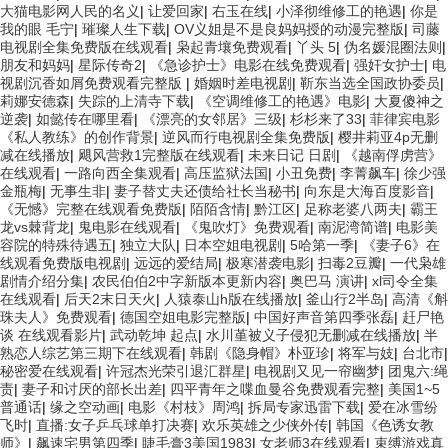
大猫电影网人民的名义
|
让爱回家
|
右玉在线
|
小泽彻维修工的艳遇
|
你是
我的眼 毛宁
|
璀璨人生下载
|
OV义姐是不是良妈妈授的动漫完整版
|
司藤
电视剧全集免费版在线观看
|
枭起青壤免费观看
|
丫头 5
|
伪名媛混圈法则
|
朋友和妈妈
|
星际传奇2
|
《急诊护士》电影在线免费观看
|
强奸女护士
|
电
视剧沉香如屑免费观看完整版
|
婚姻时差电视剧
|
靳东当选全国政协委员
|
莉娜安德森
|
失踪的上清寺下载
|
《空调维修工的艳遇》电影
|
大夏傻神之
逆袭
|
如懿传在哪里看
|
《漂亮的女邻居》三级
|
杉杉来了33
|
菲律宾电影
《私人教练》的创作背景
|
逆风而行电视剧全集免费版
|
樱井莉亚4p无删
减在线播放
|
飓风营救1完整版在线观看
|
未来日记 日剧
|
《越南俘虏营》
在线观看
|
一路向西全集观看
|
高压监狱法国
|
小丑免费
|
李菁飙车
|
徐少强
金瓶梅
|
无事生非
|
妻子替丈夫还债给社长当秘书
|
向东是大海百度影音
|
《无憾》完整在线观看免费版
|
陌陌含情
|
黔江区
|
足称老婆八两夫
|
霸王
龙vs棘背龙
|
鬼电影在线观看
|
《鬼吹灯》免费观看
|
南泥湾简谱
|
电影美
容院的特殊待遇五
|
独立大队
|
日本空姐电视剧
|
5哈第一季
|
《妻子6》在
线观看免费版电视剧
|
远远的爱结局
|
极寒潜袭电影
|
扫毒2豆瓣
|
一代枭雄
剧情介绍分集
|
农民伯伯2中字新版本更新内容
|
奥巴马 演讲
|
xl司令全集
在线观看
|
后天2末日天火
|
人猿泰山h版在线播放
|
釜山行2半岛
|
高清《斛
珠夫人》免费观看
|
德国空姐电影完整版
|
中国好声音第四季张磊
|
赶尸艳
谈 在线观看影片
|
武动乾坤 起点
|
水川堇被义子侵犯无删减在线播放
|
半
熟恋人综艺第三期下在线观看
|
韩剧《隐身帽》朴亚珍
|
将军与妓
|
台北市
|
秘密爱在线观看
|
许冠杰光荣引退汇群星
|
电视剧又见一帘幽梦
|
团鬼六:绳
责
|
妻子和讨厌的部长出差
|
四平青年之喋血曼谷免费观看完整
|
美国1~5
普通话
|
缘之空动画
|
电影《村枝》周鸿
|
拆局专家迅雷下载
|
爱在冰雪纷
飞时
|
直播:女子乒乓球单打决赛
|
欢乐英雄之少侠外传
|
韩国《色诱女教
师》
|
飙速宅男第四季
|
睫毛膏3美国1983
|
女老师3在线观看
|
束缚游戏真