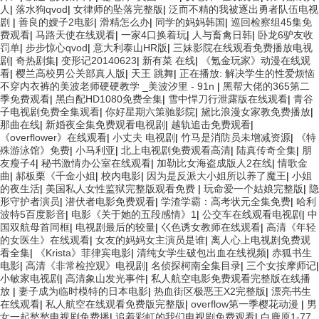
人
|
落水狗qvod
|
女律师的坠落完整版
|
泛而不精的我被逐出勇者队伍电视
剧
|
善良的嫂子2电影
|
滑精怎么办
|
同学的妈妈韩国
|
巡回检察组45集免
费观看
|
马路天使在线观看
|
一家4口换着玩
|
人与畜禽日韩
|
卧龙6驴友收
罚单
|
步步惊心qvod
|
意大利泰山HR版
|
三妹影院在线观看免费播放电视
剧
|
奇热剧集
|
变形记20140623
|
新有菜 在线
|
《氪金玩家》动漫在线观
看
|
樱兰高校男公关部真人版
|
天王 跳舞
|
正在播放: 解决学生的性爱烦恼
不穿内衣裤的美波老师硬硬教学 _美波汐里 - 91n
|
黑帮大佬的365第二
季免费观看
|
黑白配HD1080免费全集
|
雪中悍刀行泄露版在线观看
|
青谷
子电视剧免费全集观看
|
你好星期六策驰影院
|
黛比浪漫女家教免费播放
|
那曲在线
|
新婚夜全集免费观看电视剧
|
越轨追击免费观看
|
《overflower》在线观看
|
小丈夫 电视剧
|
竹马是消防员未增减资源
|
《特
殊游泳馆》免费
|
小马利亚
|
北上电视剧免费观看高清
|
陆真传奇全集
|
朋
友瘦子4
|
秘书激情办公室在线观看
|
加勒比女海盗成版人2在线
|
情歌金
曲
|
郝板栗《千金小姐
|
校内电影
|
因为是反派大小姐所以养了魔王
|
小姐
的夜生活
|
美国私人女性监狱完整版观看免费
|
玩命爱一个姑娘完整版
|
隐
形守护者演员
|
潜伏者电影免费观看
|
学渣学霸：高考状元全集免费
|
哈利
波特5百度影音
|
电影《关于她的五段感情》1
|
公交车在线观看电视剧
|
中
国双航母首同框
|
电视剧最后的较量
|
巜色诱女教师在线观看
|
高清《年轻
的女医生》在线观看
|
女友的妈妈女主演员是谁
|
离人心上电视剧免费观
看全集
|
《Krista》菲律宾电影
|
清纯女学生破包出血在线视频
|
赤狐书生
电影
|
高清《非常检控观》电视剧
|
名侦探柯南全集目录
|
三个女按摩师记
|
小敏家电视剧
|
高清象山发光事件
|
私人航空电影免费观看完整版在线播
放
|
妻子成为临时模特的日本电影
|
热血街区极恶王X2完整版
|
漂亮书生
在线观看
|
私人航空在线观看免费版完整版
|
overflow第一季樱花动漫
|
男
女一起愁愁电视剧免费播
|
追着彩虹的我们电视剧免费观看
|
白鹿原1-77