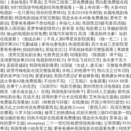
劫》
|
表妹电影
|
平果县
|
五号特工组第二部免费播放
|
黑白配免费版在线
观看
|
别打扰我读书电视剧结局免费观看
|
一路上有你第一季
|
火影492
|
电视剧 一生只爱你
|
陪你到世界终结
|
京东2019全年财报
|
欢颜电视剧免
费观看
|
韩国电影姐妹牙医完整版
|
我是余欢水40集免费播放
|
爱奇艺 奇
葩说
|
需要爸爸播种子类似电影
|
幸福七人组
|
美国禁忌5睫毛膏高清版
|
睡美人国语版
|
星梦奇缘剧情简介
|
新有菜 在线
|
电影教父1
|
笨贼妙探国
语
|
做aj的电视剧全部免费
|
玫瑰汽车旅馆2
|
高清《重选纨绔当爹》短剧
在线观看
|
《激战丛林》
|
不良人第6季星辰影院观看
|
《独一无二》
|
法
国空乘2017无删减版
|
家有仙妻电影
|
肉蒲团观看
|
四大名妓三意影院需
要爸爸播种
|
姐姐的婚礼
|
新猛龙过江
|
牙医姐妹电影完整版观看
|
离婚复
仇：渣男完蛋短剧全集
|
伦敦男篮决赛
|
哇嘎影院
|
《陈圆圆》谭干聪
|
二
龙湖爱情故事2020
|
电视剧绝对权力
|
评书岳飞传刘兰芳
|
渔夫妻子意大
利
|
孟丽君越剧
|
韩国电视剧毒爱
|
法国版《女超人:麦乐迪》完整版免费观
看
|
踏雪寻梅电影在线完整版观看
|
水电工的艳遇中字
|
熊出没之过年2部
|
爱的发声练习结局
|
婆婆妈妈
|
美国式禁忌矿桥超棒影视
|
雅典娜女神全集
|
战火青春43集免费观看
|
不信你不笑
|
《三叉戟2》全集观看
|
XXXX 68美
国
|
息事宁人的意思
|
《法国空5》电影完整版
|
爱的理想生活电视剧
|
北欧
精灵《麦乐迪女超人》在线
|
韩国电影绿色椅子
|
霍比特人主题曲
|
都市战
神短剧全集
|
百战天龙
|
屈辱的妻子社长在线观看
|
艾米加油主题曲
|
战狼6
免费版高清播放
|
台剧《林教授与邱薇》在线播放
|
开国少将邹衍逝世
|
61
集天乩之白蛇传说免费观看西瓜
|
圆桌骑士rom
|
《爱我几何》高清完整版
在哪看
|
斗罗大陆148集
|
修理工的艳遇Bd
|
武则天艳情三级DVD版第一部
|
被治服的爸爸
|
回南天电影在线观看免费播放
|
喋血街头电影
|
景泰县
|
旋
转的爱中文版
|
shoeplay
|
二十一世纪性格爱情指南第4集
|
父辈荣耀
|
叶问
粤语
|
韩国售楼小姐美景之屋
|
要爸爸播种美国电影在线观看免费
|
纯情罗